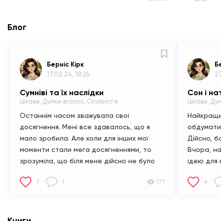
Блог
Берніс Кірк
Б
17.02.24, 18:25
27
Сумніві та їх наслідки
Сон і на
Цікаве, Думки вголос, Особисте
Цікаве, Ду
Останнім часом зважувала свої
Найкращи
досягнення. Мені все здавалось, що я
обдумати,
мало зробила. Але коли для інших мої
Дійсно, б
моменти стали мега досягненнями, то
Вчора, н
зрозуміла, що біля мене дійсно не було
ідею для 
людей, які б вважали мої книги та вірші
зачитуван
7
1
177
4
чимось важливим і говорили б, що я вже
що читати
багато зробила. Всі ці роки, я вважала
твори, як
себе невдахою, яка нічого не зробила і їй
хочеться.
все мало, бо я ж не видала книгу чи не
яку істор
Книги