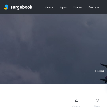
Книги
Вірші
Блоги
Автори
Пиши. 
4
2
Книги
Блог