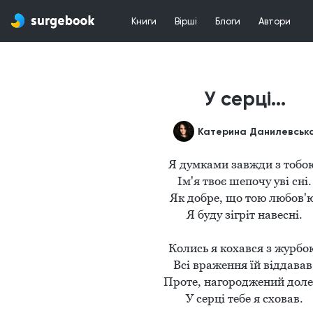
Книги
Вірші
Блоги
Автори
У серці...
Катерина Данилевськ
Я думками завжди з тобою
Ім'я твоє шепочу уві сні.

Як добре, що тою любов'ю
Я буду зігріт навесні.

Колись я кохався з журбою
Всі враження їй віддавав.
Проте, нагороджений доле
У серці тебе я сховав.
