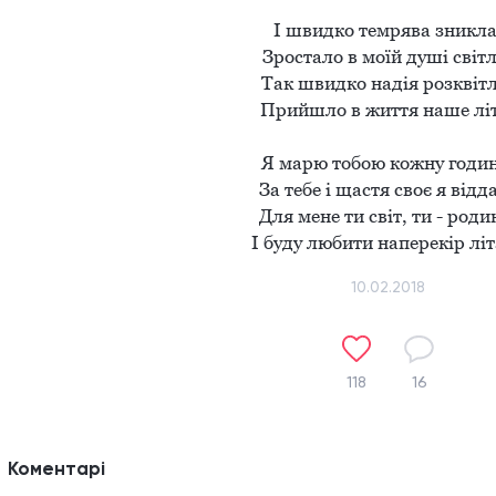
І швидко темрява зникла,
Зростало в моїй душі світло
Так швидко надія розквітла
Прийшло в життя наше літо
Я марю тобою кожну годину
За тебе і щастя своє я відда
Для мене ти світ, ти - родин
І буду любити наперекір лі
10.02.2018
118
16
Коментарі