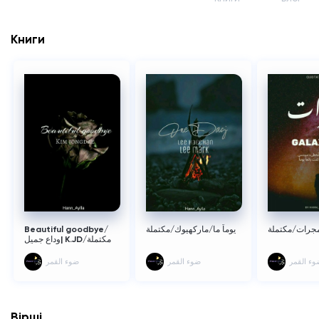
Книги
Beautiful goodbye/
يوماً ما/ماركهيوك/مكتملة
جرات/مكتملة
وداع جميل| K.JD/مكتملة
وء القمر
ضوء القمر
ضوء القمر
Вірші