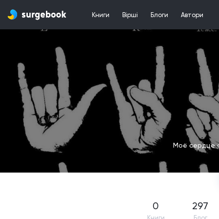
Книги
Вірші
Блоги
Автори
Моё сердце о
0
297
Книги
Блог