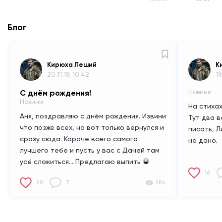
Блог
Кирюха Леший
К
20.11.18, 10:42
19
С днём рождения!
Новини
Новини
На стихах
Аня, поздравляю с днём рождения. Извини
Тут два 
что позже всех, но вот только вернулся и
писать,
Л
сразу сюда.
Короче всего самого
не дано.
лучшего тебе и пусть у вас с Даней там
усё сложиться... Предлагаю выпить 🥃
16
20
7
284