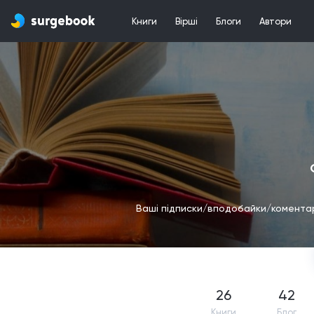
Книги
Вірші
Блоги
Автори
Ваші підписки/вподобайки/коментарі
26
42
Книги
Блог