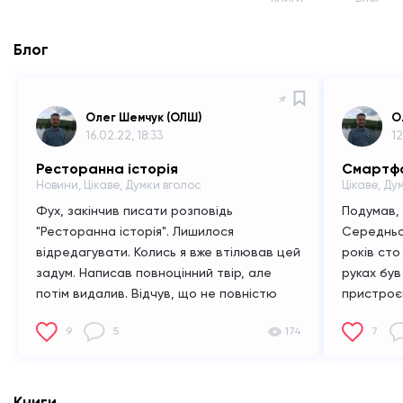
Блог
Олег Шемчук (ОЛШ)
О
16.02.22, 18:33
12
Ресторанна історія
Новини, Цікаве, Думки вголос
Цікаве, Ду
Фух, закінчив писати розповідь
Подумав, 
"Ресторанна історія".
Лишилося
Середньов
відредагувати.
Колись я вже втілював цей
років сто
задум. Написав повноцінний твір, але
руках був
потім видалив. Відчув, що не повністю
пристроє
вклався в історію, змахлював. Можу
навички, 
9
5
174
7
написати її краще.
А задум, зав'язка тієї
не зміг. Т
історії, мене штовхала до письма відтоді і
тогочасн
до сьогодні.
Нині розповідь переписав
змогли б
повністю. Зі старого нічого не залишив.
щось кор
Книги