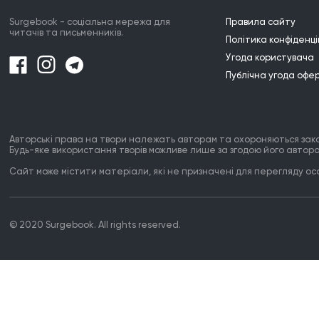
Surgebook - соціальна мережа для
Правила сайту
читачів та письменників.
Політика конфіденці
Угода користувача
Публічна угода офе
Авторські права на твори належать авторам та охороняються зак
Будь-яке використання творів можливе лише за згодою його автора
Сайт може містити матеріали, які не призначені для перегляду особ
© 2020 Surgebook. All rights reserved.