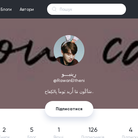
Блоги
Автори
رِينبـــو
@RawanEltheni
سَأكُون مَا أُريد يَوماً بِالكِفاح..
Підписатися
2
5
1
126
4
Книги
Блог
Вірші
Підпиcників
Підписк