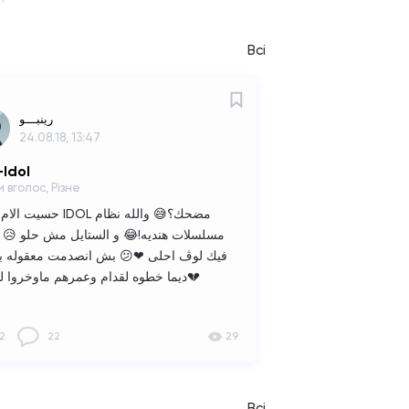
Всі
رِينبـــو
24.08.18, 13:47
Idol
 вголос, Різне
حسيت الام ڤي لـ IDOL مضحك؟😅
والله نظام
مسلسلات هنديه!😂
و الستايل مش حلو 😥
فيك لوڤ احلى ❤😕
بش انصدمت معقوله با
ديما خطوه لقدام وعمرهم ماوخروا للخلف💔
2
22
29
Всі