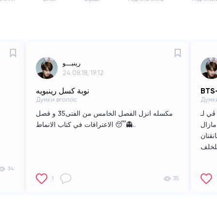
رِينبـــو
24.08.18, 19:12
نوبة كسل رينبويه
BTS-
Думки вголос
Думки
مكسله انزل الفصل الخامس من الفتى35 و فصل
مازال
الاعترافات في كتاب الانماط 😴👻..
نقتان
34
1
35