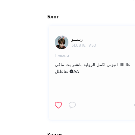
Блог
رِينبـــو
31.08.18, 19:50
Новини
عااااااااا تبوني اكمل الروايه..بانشر بت مافي
تفاعللل 🌚∆∆
Книги