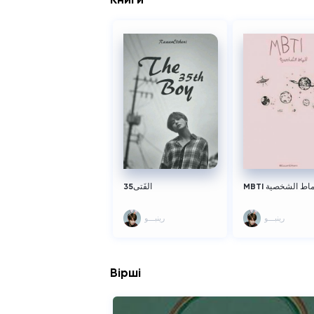
MBTI ماط الشخصية
الفَتى35
رِينبـــو
رِينبـــو
Вірші