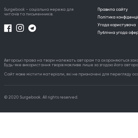
Surgebook - соціальна мережа для
Правила сайту
читачів та письменників.
Політика конфіденці
Угода користувача
Публічна угода офе
Авторські права на твори належать авторам та охороняються зак
Будь-яке використання творів можливе лише за згодою його автора
Сайт може містити матеріали, які не призначені для перегляду особ
© 2020 Surgebook. All rights reserved.