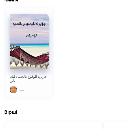
جزيرة للوقوع بالحب : ليام
باين
سين
Вірші