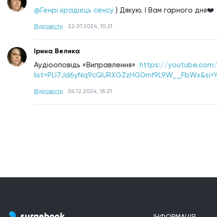
@Генрі крадієць сенсу
) Дякую. І Вам гарного дня❤️
Відповісти
22.07.2024, 10:21
Ірина Велика
Аудіооповідь «Виправлення»  
https://youtube.com/p
list=PLI7Jd6yNq9cQURXGZzHG0mf9L9W__FbWx&si=
Відповісти
06.12.2024, 18:21
ІНФОРМАЦІЯ