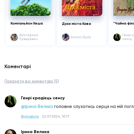
Компаньйон Кеша
"Чайна філ
Духи міста Кава
Екатерина
Генрі 
Kristin Djula
Пузыревич
сенсу
Коментарі
Показати всі коментарі (5)
Генрі крадієць сенсу
@Ірина Велика
головне слухатись серця на мій погл
Відповісти
22.07.2024, 10:17
Ірина Велика