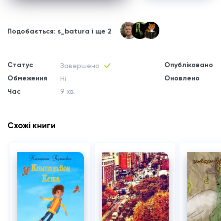
Подобається: s_batura і ще 2
Статус
Опубліковано
Завершено
Обмеження
Оновлено
Ні
Час
9 хв.
Схожі книги