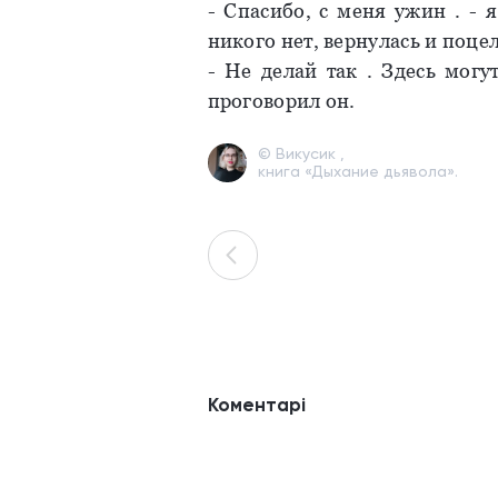
- Спасибо, с меня ужин . - 
никого нет, вернулась и поце
- Не делай так . Здесь могу
проговорил он.
© Викусик ,
книга «Дыхание дьявола».
Коментарі