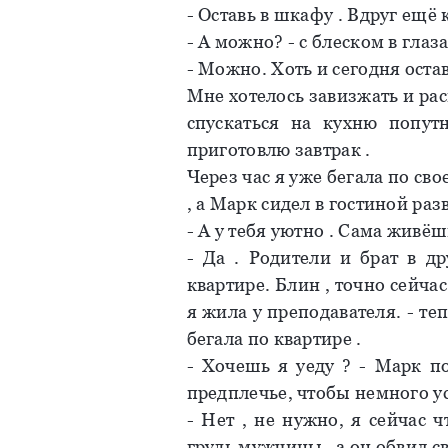
- Оставь в шкафу . Вдруг ещё 
- А можно? - с блеском в глаз
- Можно. Хоть и сегодня остав
Мне хотелось завизжать и рас
спускаться на кухню попут
приготовлю завтрак .
Через час я уже бегала по св
, а Марк сидел в гостиной раз
- А у тебя уютно . Сама живёш
- Да . Родители и брат в д
квартире. Блин , точно сейча
я жила у преподавателя. - те
бегала по квартире .
- Хочешь я уеду ? - Марк п
предплечье, чтобы немного ус
- Нет , не нужно, я сейчас 
грудь мужчины , а он обвил св