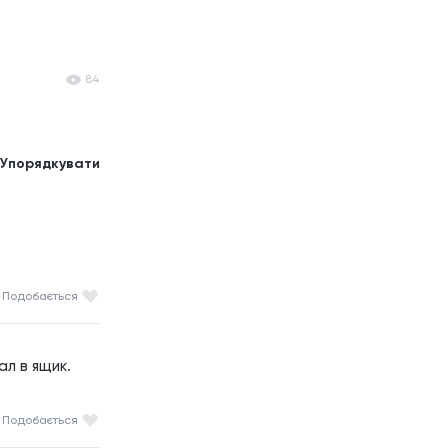
84
Упорядкувати
Подобається
л в ящик. 
Подобається