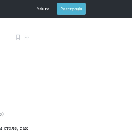
Увійти
Реєстрація
в)
 столе, так 