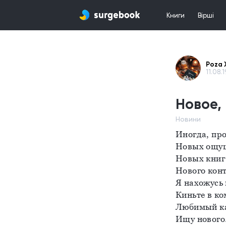
Книги
Вірші
Poza 
11.08.1
Новое,
Новини
Иногда, про
Новых ощу
Новых книг
Нового кон
Я нахожусь 
Киньте в к
Любимый ка
Ищу нового.