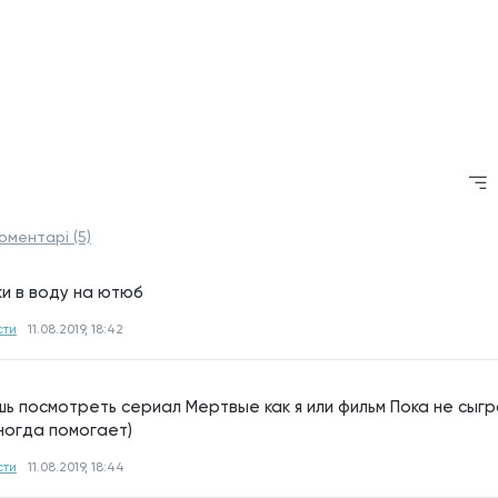
 
оментарі (5)
и в воду на ютюб
сти
11.08.2019, 18:42
ь посмотреть сериал Мертвые как я или фильм Пока не сыгра
ногда помогает)
сти
11.08.2019, 18:44