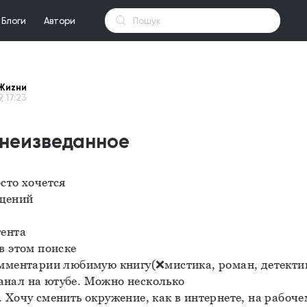
Блоги
Автори
Жиzни
9, 17:23
 неизведанное
сто хочется
щений
тента
в этом поиске
омментарии любимую книгу(❌мистика, роман, детекти
нал на ютубе. Можно несколько
 Хочу сменить окружение, как в интернете, на рабочем