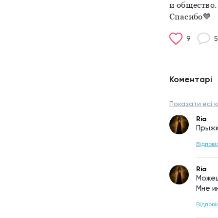
и общество.
Спасибо💙
9
5
Коментарі
Показати всі к
Ria
Прыжк
Відпові
Ria
Можеш
Мне и
Відпові