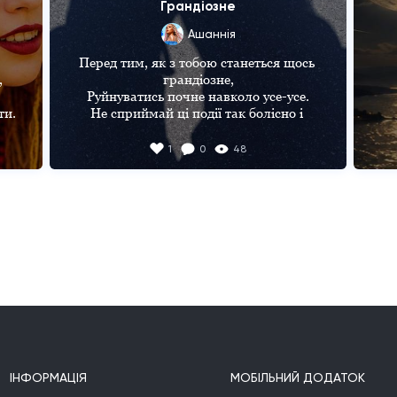
Грандіозне
Ашаннiя
Перед тим, як з тобою станеться щось 


грандіозне,

Руйнуватись почне навколо усе-усе.

и.

Не сприймай ці події так болісно і 
серйозно,

Не лякайся. Це доля успіх тобі несе.

1
0
48
Зайве все відлетить, мов листя в 
осінньому вітрі,

Все чуже відійде, не лишивши по собі 
слід.



Ти побачиш: крізь темряву сходять 
світанки привітні,

І народиться там, вже новий, 
окрилений світ.
ІНФОРМАЦІЯ
МОБІЛЬНИЙ ДОДАТОК