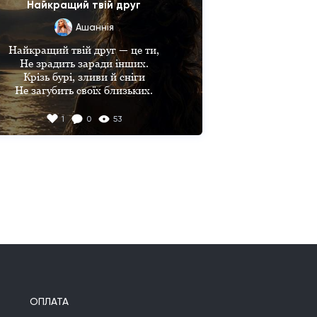
Найкращий твій друг
Ашаннiя
Найкращий твій друг — це ти,

Не зрадить заради інших.

Крізь бурі, зливи й сніги

Не загубить своїх близьких.

Найкращий твій друг - ти сам,

1
0
53
Як ніколи знов віриш у себе.

Без брехні, недовіри і драм!

І ніхто тобі більш не треба. 

А коли гроза загримить,

Життя раптом здасться хмурим: 

Найкращий твій друг — це ти,

Залишайся  для себе другом.
ОПЛАТА