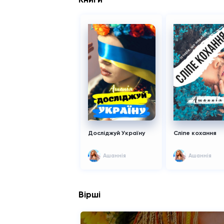
Досліджуй Україну
Сліпе кохання
Ашаннiя
Ашаннiя
Вірші