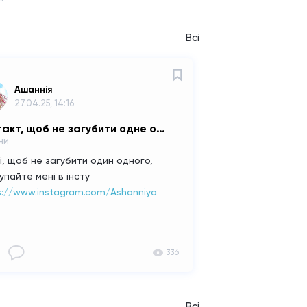
Всі
Ашаннiя
27.04.25, 14:16
Контакт, щоб не загубити одне одного
ни
і, щоб не загубити один одного,
упайте мені в інсту
s://www.instagram.com/Ashanniya
336
Всі