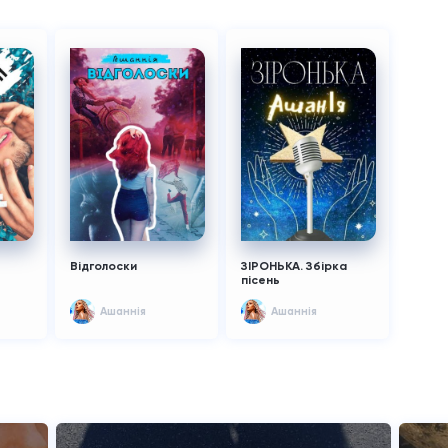
Відголоски
ЗІРОНЬКА. Збірка
пісень
Ашаннiя
Ашаннiя