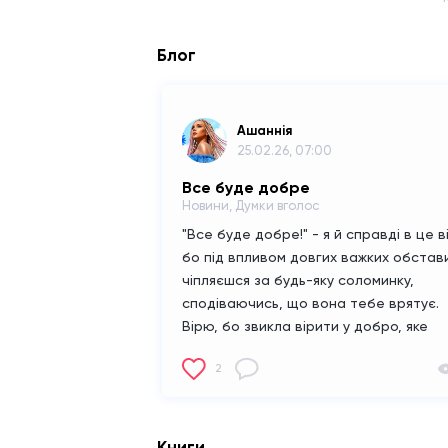
Блог
Ашаннiя
25.02.26, 07:00
Все буде добре
Новини, Думки вголос
"Все буде добре!" - я й справді в це в
бо під впливом довгих важких обстав
чіпляєшся за будь-яку соломинку,
сподіваючись, що вона тебе врятує.
Вірю, бо звикла вірити у добро, яке
завжди перемагає. Вірю, бо вже окрім
2
віри, нічого не залишилося...
Книги