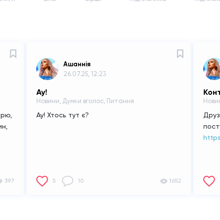
Ашаннiя
26.07.25, 12:23
Ау!
Новини, Думки вголос, Питання
Нови
ірю,
Ау! Хтось тут є?
Друз
ин,
пост
http
397
5
10
1652