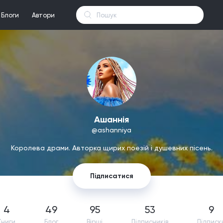
Блоги
Автори
Ашаннiя
@ashanniya
Королева драми. Авторка щирих поезій і душевних пісень.
Підписатися
4
49
95
53
9
Книги
Блог
Вірші
Підпиcників
Підписк