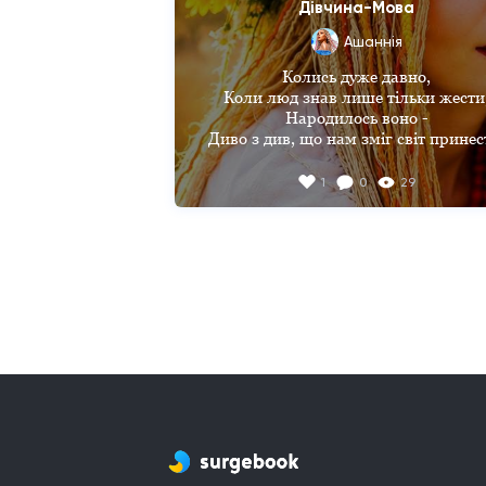
Дівчина-Мова
Ашаннiя
Колись дуже давно,

Коли люд знав лише тільки жести,
Народилось воно -

Диво з див, що нам зміг світ принест
Народилася та,

1
0
29
Котру мовою всі називали

І не схожа вона

На усіх, з ким життя проживала.

Вона мала талант,

В слово звуки швиденько складала,
Всім у світі речам

Вона назви так вдало давала

І жила в самоті,

Бо її чомусь всі уникали,

Навіть рідні батьки

Кепкували, хвалили замало.
