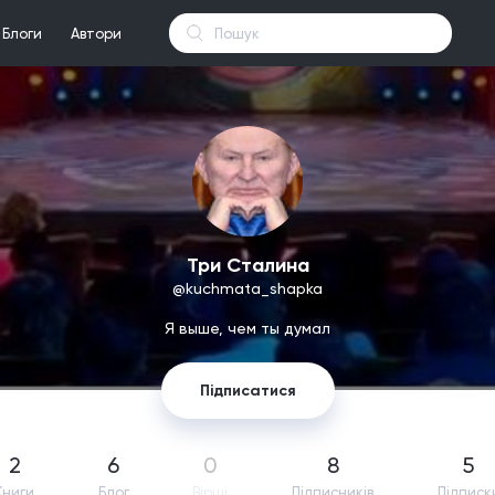
Блоги
Автори
Три Сталина
@kuchmata_shapka
Я выше, чем ты думал
Підписатися
2
6
0
8
5
Книги
Блог
Вірші
Підпиcників
Підписк