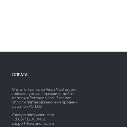
ОПЛАТА
Оплата картками Visa і Mastercard
забезпечується сервісом онлайн-
платежів Portmone.com. Безпека
оплати підтверджена міжнародним
аудитом PCI DSS.
Служба підтримки: тел.
+380(44)2000902,
support@portmone.com