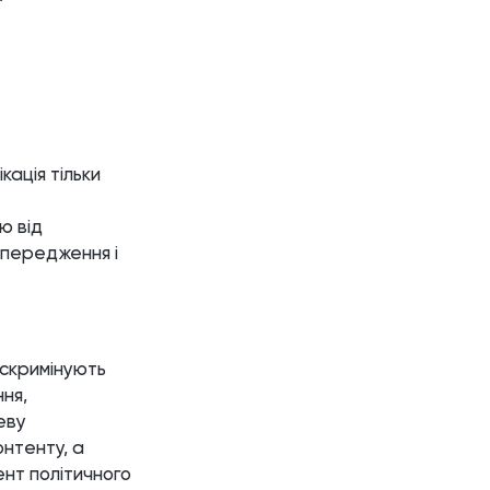
кація тільки
ю від
опередження і
искримінують
ня,
еву
онтенту, а
ент політичного