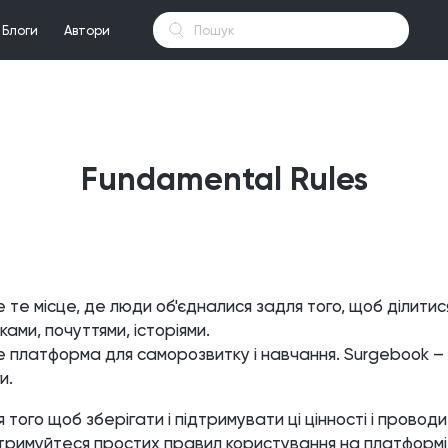
Блоги
Автори
Fundamental Rules
 те місце, де люди об'єдналися задля того, щоб ділити
ками, почуттями, історіями.
е платформа для саморозвитку і навчання. Surgebook – 
и.
я того щоб зберігати і підтримувати ці цінності і провод
тримуйтеся простих правил користування на платформі