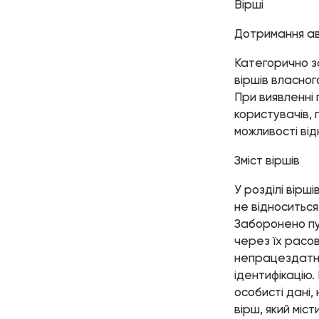
Вірші
Дотримання ав
Категорично за
віршів власног
При виявленні
користувачів,
можливості від
Зміст віршів
У розділі вірш
не відноситься
Заборонено пу
через їх расов
непрацездатніс
ідентифікацію
особисті дані,
вірш, який міс