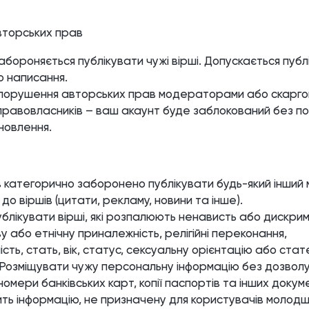
торських прав
бороняється публікувати чужі вірші. Допускається публі
о написання.
 порушення авторських прав модераторами або скарго
 правовласників – ваш акаунт буде заблокований без п
новлення.
ів категорично заборонено публікувати будь-який інший 
 до віршів (цитати, рекламу, новини та інше).
блікувати вірші, які розпалюють ненависть або дискри
у або етнічну приналежність, релігійні переконання,
ть, стать, вік, статус, сексуальну орієнтацію або стат
. Розміщувати чужу персональну інформацію без дозволу
 номери банківських карт, копії паспортів та інших докуме
тить інформацію, не призначену для користувачів молодш