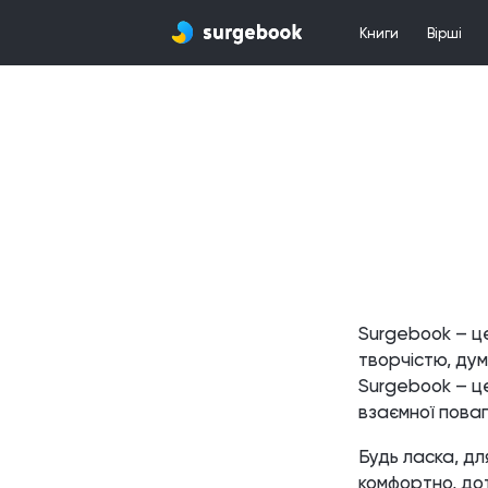
Книги
Вірші
Surgebook – це
творчістю, дум
Surgebook – ц
взаємної поваг
Будь ласка, дл
комфортно, до