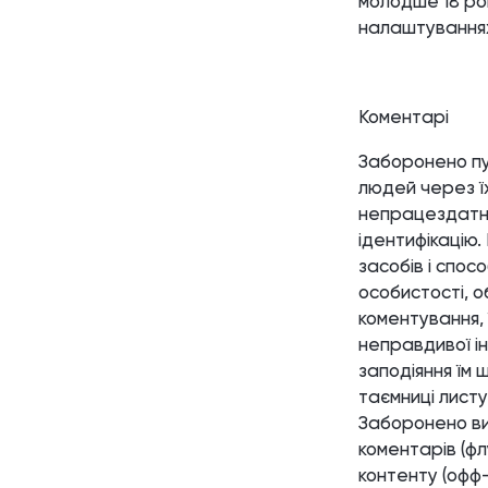
молодше 18 рок
налаштуваннях 
Коментарі
Заборонено пу
людей через їх
непрацездатніс
ідентифікацію.
засобів і спос
особистості, о
коментування, 
неправдивої і
заподіяння їм 
таємниці листув
Заборонено ви
коментарів (фл
контенту (офф-