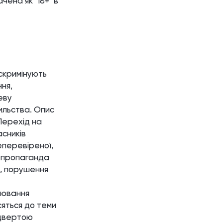
ена як "18+" в
скримінують
ня,
еву
сильства. Опис
 Перехід на
асників
неперевіреної,
о пропаганда
х, порушення
лювання
осяться до теми
ідвертою