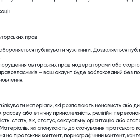
ації
торських прав
бороняється публікувати чужі книги. Дозволяється публі
.
 порушення авторських прав модераторами або скарго
 правовласників – ваш акаунт буде заблокований без п
новлення.
блікувати матеріали, які розпалюють ненависть або д
 расову або етнічну приналежність, релігійні переконан
ть, стать, вік, статус, сексуальну орієнтацію або стат
 Матеріалів, які спонукають до скачування піратського к
я на піратський контент, порнографічний контент, конт