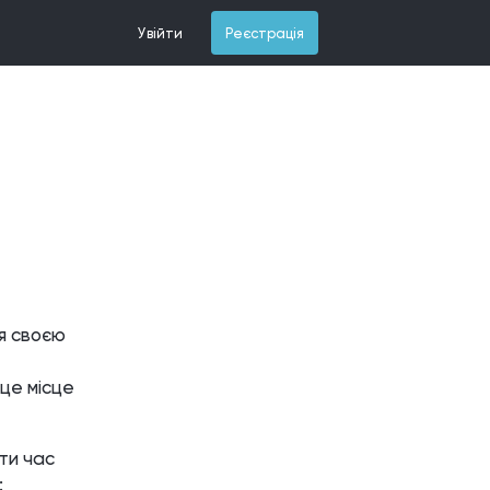
Увійти
Реєстрація
ся своєю
це місце
ити час
: