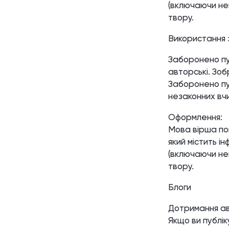
(включаючи нец
твору.
Використання 
Заборонено пуб
авторські. Зоб
Заборонено пу
незаконних вчи
Оформлення:
Мова вірша пов
який містить і
(включаючи нец
твору.
Блоги
Дотримання ав
Якщо ви публік