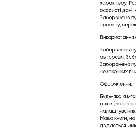
характеру. Ро
особисті дані,
Заборонено пуб
проекту, сервіс
Використання о
Заборонено пуб
авторські. Зоб
Заборонено пу
незаконних вчи
Оформлення:
Будь-яка книга
років (включаю
налаштуваннях
Мова книги, наз
додається. Змі