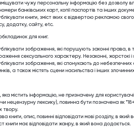
зміщувати чужу персональну інформацію без дозволу в
 номери банківських карт, копії паспортів та інших докуме
лікувати книги, зміст яких є відвертою рекламою свог
у, додатку, сайту, etc.
бкладинок для книг.
лікувати зображення, які порушують законні права, в т
раження сексуального характеру. Незаконні, жорстокі і н
блікувати зображення, які спонукають до небезпечних
нків, а також містять сцени насильства і інших злочинних
, яка містить інформацію, не призначену для користувач
чи нецензурну лексику), повинна бути позначена як "18+
 твору.
ва книги, опис, повинні відповідати мові розділу, в який 
ст книги має відповідати жанру, в який вона додається.