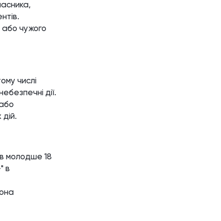
ласника,
нтів.
о або чужого
ому числі
ебезпечні дії.
 або
 дій.
ів молодше 18
" в
вона