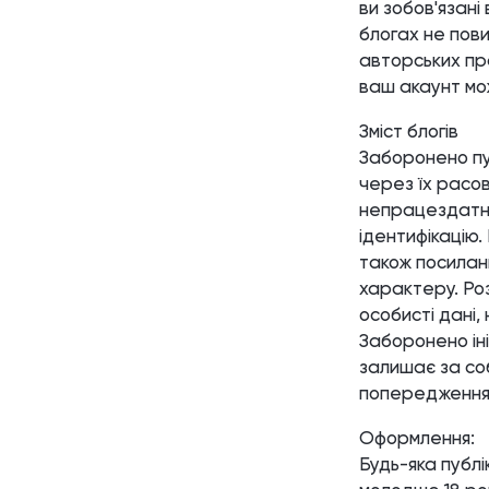
ви зобов'язані
блогах не пови
авторських пр
ваш акаунт мо
Зміст блогів
Заборонено пу
через їх расов
непрацездатніс
ідентифікацію.
також посиланн
характеру. Ро
особисті дані,
Заборонено ініц
залишає за со
попередження 
Оформлення:
Будь-яка публі