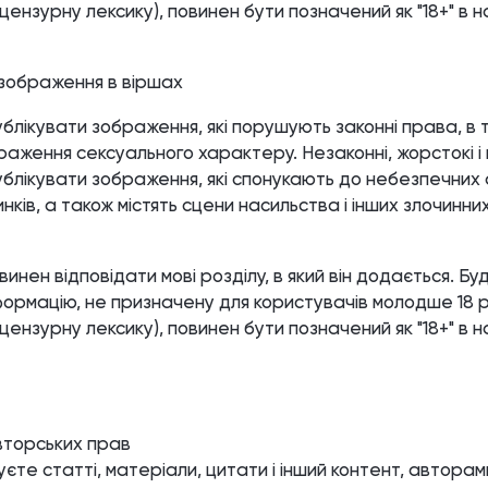
ензурну лексику), повинен бути позначений як "18+" в
зображення в віршах
лікувати зображення, які порушують законні права, в т
раження сексуального характеру. Незаконні, жорстокі і н
блікувати зображення, які спонукають до небезпечних
нків, а також містять сцени насильства і інших злочинних
инен відповідати мові розділу, в який він додається. Буд
нформацію, не призначену для користувачів молодше 18 р
ензурну лексику), повинен бути позначений як "18+" в
торських прав
уєте статті, матеріали, цитати і інший контент, авторами