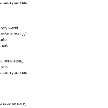
 налаштуваннях
ому числі
ебезпечні дії.
 або
 дій.
ь-який вірш,
оків
 налаштуваннях
 яких ви не є,