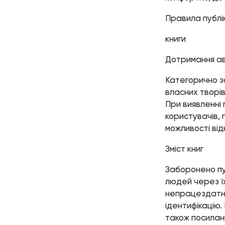
Правила публік
книги
Дотримання ав
Категорично за
власних творів
При виявленні
користувачів,
можливості від
Зміст книг
Заборонено пу
людей через їх
непрацездатніс
ідентифікацію.
також посиланн