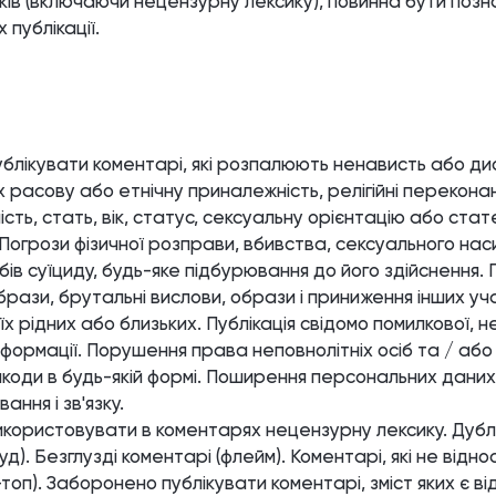
ів (включаючи нецензурну лексику), повинна бути познач
публікації.
блікувати коментарі, які розпалюють ненависть або ди
 расову або етнічну приналежність, релігійні переконан
ть, стать, вік, статус, сексуальну орієнтацію або стат
 Погрози фізичної розправи, вбивства, сексуального на
обів суїциду, будь-яке підбурювання до його здійснення.
брази, брутальні вислови, образи і приниження інших уч
їх рідних або близьких. Публікація свідомо помилкової, 
нформації. Порушення права неповнолітніх осіб та / аб
шкоди в будь-якій формі. Поширення персональних дани
ання і зв'язку.
користовувати в коментарях нецензурну лексику. Дуб
уд). Безглузді коментарі (флейм). Коментарі, які не відн
топ). Заборонено публікувати коментарі, зміст яких є в