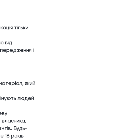
кація тільки
ю від
опередження і
матеріал, який
мінують людей
еву
 власника,
нтів. Будь-
е 18 років