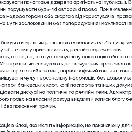
 вказувати початкове джерело оригінальної публікації. В
нні порушувати будь-які авторські права. При виявлен
ав модераторами або скаргою від користувачів, право
же бути заблокований без попередження і можливості в
блікувати вірші, які розпалюють ненависть або дискри
у або етнічну приналежність, релігійні переконання,
ть, стать, вік, статус, сексуальну орієнтацію або стат
 Матеріалів, які спонукають до скачування піратського к
я на піратський контент, порнографічний контент, конт
зміщувати чужу персональну інформацію без дозволу в
 номери банківських карт, копії паспортів та інших докуме
іювати дискусії на політичні та релігійні теми. Адмініст
бою право на власний розсуд видаляти записи блогу бе
і без пояснення причин.
кація в блозі, яка містить інформацію, не призначену для