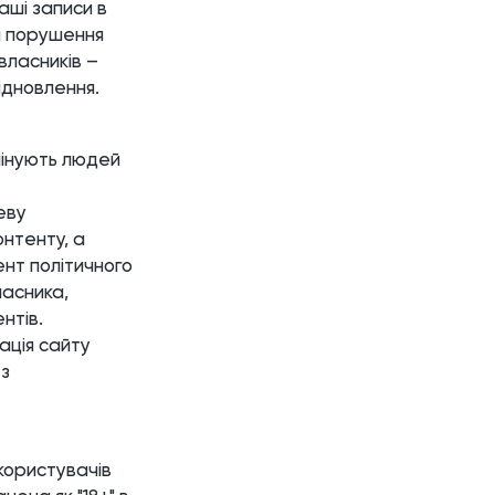
аші записи в
ні порушення
власників –
ідновлення.
мінують людей
еву
онтенту, а
ент політичного
ласника,
нтів.
рація сайту
з
 користувачів