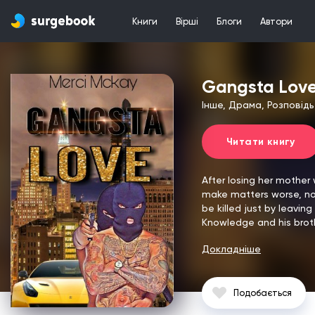
Книги
Вірші
Блоги
Автори
Gangsta Lov
Інше, Драма, Розповідь
Читати книгу
After losing her mother 
make matters worse, now 
be killed just by leavin
Knowledge and his broth
Докладніше
Подобається