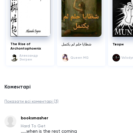
The Rise of
شظايا حلم لم يكتمل
Твори
Archontophoenix
Александр
Queen MG
Volody
Энгрен
Коментарі
Показати всі коментарі (3)
booksmasher
Hard To Get
.....when is the rest coming