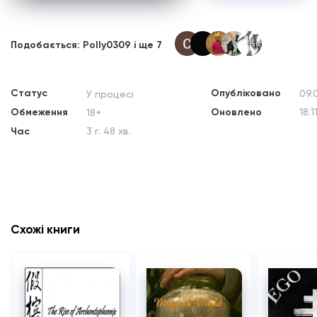
Подобається: Polly0309 і ще 7
Статус
Опубліковано
09.
У процесі
Обмеження
Оновлено
18.1
18+
Час
3 г. 48 хв.
Схожі книги