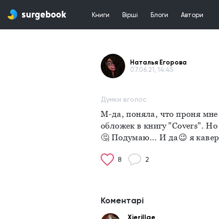
Книги
Вірші
Блоги
Автори
Наталья Егорова
07.06.21, 14:45
Думки вголос
М-да, поняла, что проня мне
обложек в книгу "Covers". Но
🤔 Подумаю... И да😉 я кавер
8
2
Коментарі
Xierillae