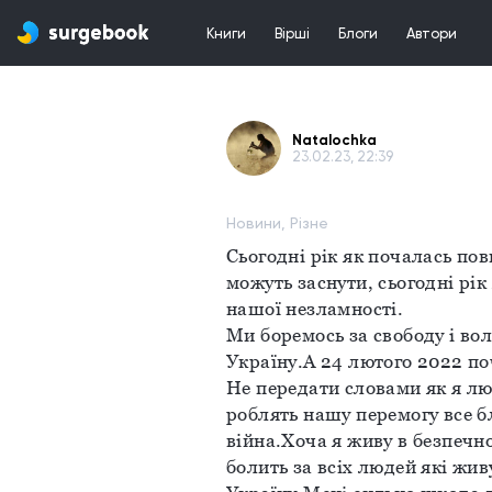
Книги
Вірші
Блоги
Автори
Natalochka
23.02.23, 22:39
Новини, Різне
Сьогодні рік як почалась пов
можуть заснути, сьогодні рік 
нашої незламності.
Ми боремось за свободу і вол
Україну.А 24 лютого 2022 п
Не передати словами як я лю
роблять нашу перемогу все бл
війна.Хоча я живу в безпечно
болить за всіх людей які жив