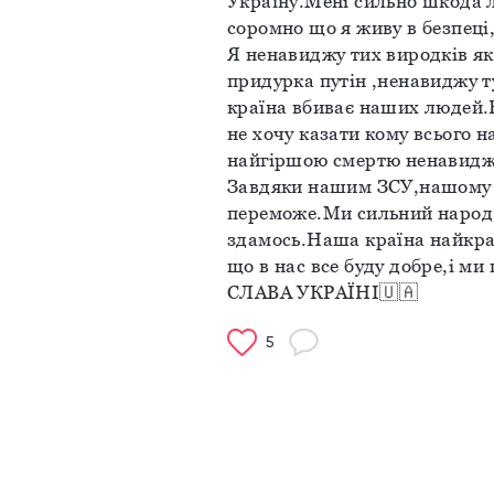
Україну.Мені сильно шкода л
соромно що я живу в безпеці,а
Я ненавиджу тих виродків як
придурка путін ,ненавиджу ту
країна вбиває наших людей.
не хочу казати кому всього н
найгіршою смертю ненавидж
Завдяки нашим ЗСУ,нашому п
переможе.Ми сильний народ н
здамось.Наша країна найкра
що в нас все буду добре,і м
СЛАВА УКРАЇНІ🇺🇦
5