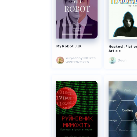
My Robot J.JK
Hacked : Fictio
Article
Yuiyoonhy INFIRES
Daun
WRITEWORKS