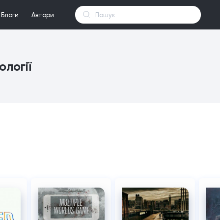
Блоги
Автори
логії