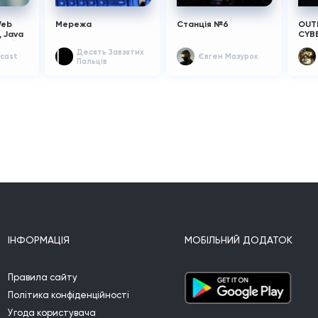
Мережа
Web
Станція №6
OUT
, Java
CYB
id /
Десять Завзятих
dcast
Євген Мазурок
Пальців
ІНФОРМАЦІЯ
МОБІЛЬНИЙ ДОДАТОК
Правила сайту
Політика конфіденційності
Угода користувача