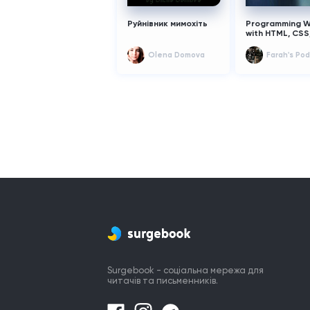
Руйнівник мимохіть
Programming 
with HTML, CSS
Script By Andro
IOS (Mobile
Olena Domova
Farah's Po
Programming)
Surgebook - соціальна мережа для
читачів та письменників.