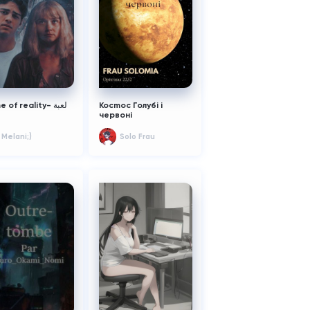
of reality- لعبة
Kocmoc Голубі і
червоні
Melani;)
Solo Frau