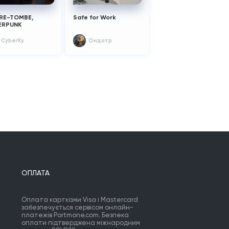
RE-TOMBE,
Safe for Work
ERPUNK
CyberKy
Ондатр
ОПЛАТА
Оплата картками Visa і Mastercard
забезпечується сервісом онлайн-
платежів Portmone.com. Безпека
оплати підтверджена міжнародним