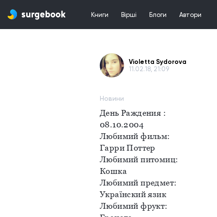
Книги
Вірші
Блоги
Автори
Violetta Sydorova
11.02.18, 21:09
Новини
День Раждения :
08.10.2004
Любимий фильм:
Гарри Поттер
Любимий питомиц:
Кошка
Любимий предмет:
Українский язик
Любимий фрукт: