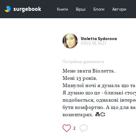
Книги
Вірші
Блоги
Автори
Violetta Sydorova
09.02.18, 16:21
Потрібна допомога
Мене звати Віолетта.
Мені 13 років.
Минулої ночі я думала що та
Я думаю що це - близькі стос
подобається, однакові інтере
бути комфортно. А що для ва
коментарях. 💑💞
2