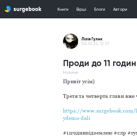
Книги
Вірші
Блоги
Автори
Лілія Гулик
04.10.22, 12:37
Проди до 11 годин
Новини
Привіт усім)
Третя та четверта глави вже 
https://www.surgebook.com/li
ydemo-dali
#11годинпідземлею #слр #гу