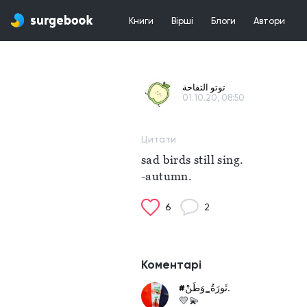
Книги
Вірші
Блоги
Автори
توتو التفاحة
01.10.20, 08:50
Цитати
sad birds still sing.
-autumn.
6
2
Коментарі
#ثَورَةُ_وَطَنْ.
💛💫