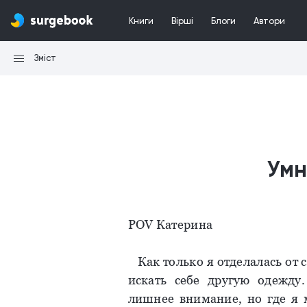
Книги
Вірші
Блоги
Автори
Зміст
Умн
POV Катерина
Как только я отделалась от с
искать себе другую одежду
лишнее внимание, но где я 