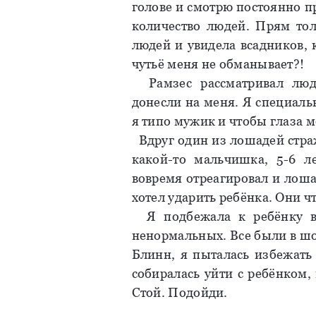
голове и смотрю постоянно п
количество людей. Прям тол
людей и увидела всадников, 
чутьё меня не обманывает?!
Рамзес рассматривал люде
донесли на меня. Я специальн
я типо мужик и чтобы глаза м
Вдруг один из лошадей стра
какой-то мальчишка, 5-6 л
вовремя отреагировал и лошад
хотел ударить ребёнка. Они ч
Я подбежала к ребёнку вз
ненормальных. Все были в шо
Блинн, я пыталась избежать 
собиралась уйти с ребёнком, 
Стой. Подойди.