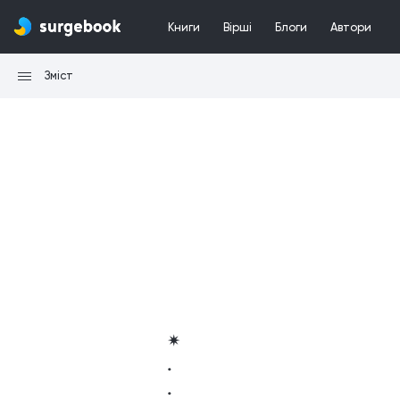
Книги
Вірші
Блоги
Автори
Зміст
✴
.
.