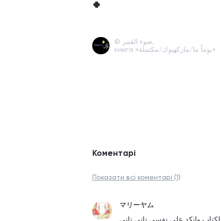
🍀
© ضوء القمر,
книга «يوماً ما/ماركهيوك/مكتملة».
Коментарі
Показати всі коментарі (1)
マリーヤム