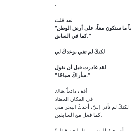
.
لقد قلت
اً ما سنكون معاً، على أرض الوطن
كما في السابق."
لكنكَ لم تفي بوعدكَ لي
لقد غادرت قبل أن تقول
صباحًا."
" سأراكَ
أقف دائماً هناك
في المكان المعتاد
لكنكَ لم تأتي إليّ، أخذكَ البحر مني
كما فعل مع السابقين.
وأصبحتُ المنسي مثل لحن قيثارةً