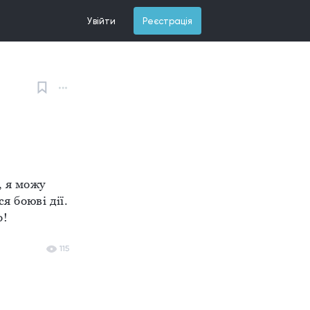
Увійти
Реєстрація
 я можу 
я боюві дії. 
о!
115