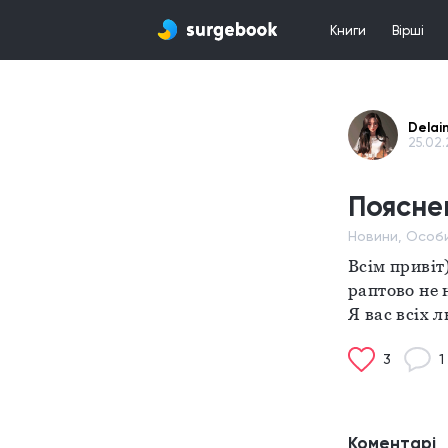
Книги
Вірші
Delai
25.02.
Поясне
Новини, Особ
Всім привіт
раптово не н
Я вас всіх 
3
1
Коментарі