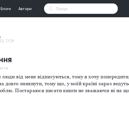
Блоги
Автори
n
22, 17:39
ння
исте
) люди від мене відписуються, тому я хочу попередити,
а довго зникнути, тому що, у моїй країні зараз ведутьс
люблю. Постараюся писати книги не зважаючи ні на щ