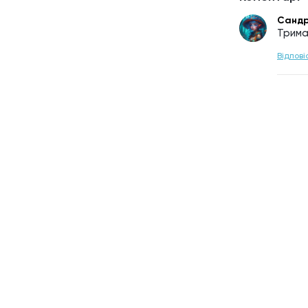
Сандр
Тримай
Відпові