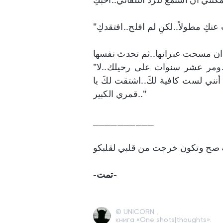
"اليوم قد مر عشر سنوات ويومان على رسالتك الأخيرة..ومر عشر سنوات على رحيلك..لا
 أنني لست كافية لكَ..اشتقت لكَ يا
قمري الكبير.."
__________
-
تمت
-
© UNICORN ,
книга «One shots|thoughts».