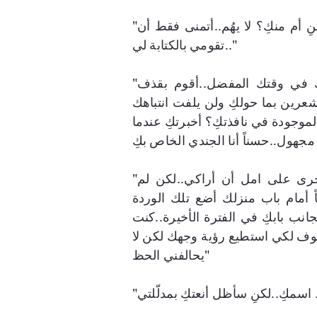
"اليوم الثاني..الحياة لعنة بدونكِ..لا أعلم حقاً أكان الخطأ منِ أم منكِ؟ لا يهُم..أتمنى فقط أن
تقومي بالكتابة لي.."
"اليوم السابع عشر..منذ شهر بالضبط كنتُ أسفل بنايتك في وقتك المفضل..أقوم بقذف
عرين بما حولكِ ولن يلفت انتباهك
وجودة في نافذتكِ؟ أخبرتكِ عندما
"اليوم الثالث والعشرين..لقد مررت على المقهى مرة أخرى على امل أن أراكي..لكن لم
 أمام باب منزلك أضع تلك الوردة
نب بابكِ في الفترة الأخيرة..كنت
وقوف لكي استطيع رؤية وجهك لكن لا
يحالفني الحظ"