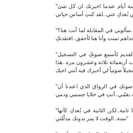
"اليوم الرابع..اظنني قد كذبت في توديعنا لبعضنا منذ خمسة أيام عندما اخبرتك ان كل شئ
"اليوم العاشر..لقد قبلوني في الوظيفة التي اقترحتها عليّ..سألوني في المقابلة لما أنت هنا؟
"اليوم الخامس والعشرين..أظل أتصل على رقم هاتفكِ القديم لأسمع صوتكِ في التسجيل
 أربعمائة ثلاثة وعشرون مرة..هذا
"اليوم الثالث..أظنني أُصبت بمرض عقلي..أستطيع سماع صوتكِ في الرواق الذي اعتدنا أن
"اليوم الرابع عشر..لا أعلم لما كانت الساعة بقربكِ وكأنها ثانية..لكن الثانية في بُعدكِ كأنها
سنة..الوقت لا يمر بدونك مدلّلتي"