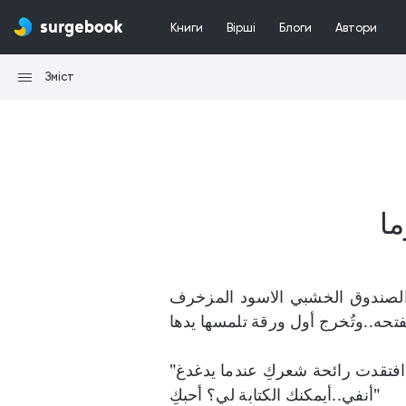
Книги
Вірші
Блоги
Автори
Зміст
ما
ا الصندوق الخشبي الاسود المزخرف
تحه..وتُخرج أول ورقة تلمسها يدها
"عزيزتي، كيف حالك؟ إنه يومي الأول بعيداً عنكِ..افتقدتكِ..افتقدت رائحة شعركِ عندما يدغدغ
أنفي..أيمكنك الكتابة لي؟ أحبكِ"