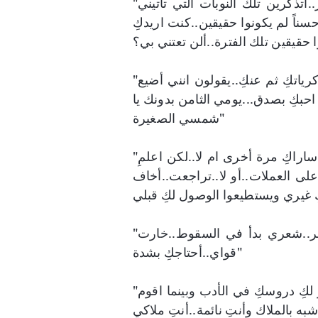
"اليوم السادس والعشرين..حسناً صحتي بدأت في التدهور..اتذكرين تلك النوبات التي تأتيني
اً لم يكونوا حقيقين..كنت اريدكِ
"أصدقائي أصبحوا يعطونني نصائح خاطئة..كالتخطي عن ذكرياتكِ ثم عنكِ..يقولون انني أضيع
احبكِ بصدق...يومي الثامن بدونك يا
شمسي الصغيرة"
"اليوم الخامس عشر..أتعلمين يا مدلّلتي؟ لا أعلم اذا كنت ساراكِ مرة أخرى ام لا..لكن اعلمِ
لى العملات..أو لا..تراجعت..أخاف
"اليوم التاسع والعشرين..صحتي مازالت في تدهور مستمر..شعري بدأ في السقوط..خارت
قواي..أحتاجكِ بشدة"
"يومي الثاني عشر بدونك..هل تتذكرين عندما كنت أستذكر لكِ دروسكِ في الأدب وبينما اقوم