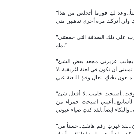
"اليوم السابع والعشرين..أشعر بالبرد أثناء أخذ العلاج..حسناً..وعد لكِ فورما أتخلص من هذا
"اليوم التاسع..تعلمين أنني لا أصدق الصدف..لكنِ أشكر الرب على تلك الصدفة التي جمعتني
بكِ.."
"اليوم الثالث عشر عزيزتي..أوه اعذريني..ستجدين الجزء بجانب عزيزتي مجعد بعض الشئ
تمنيتي أن نكون في لعنة اغريقية..لا
"اليوم الواحد والعشرين..أصبحت أشعر بالصداع معظم الوقت..أصبحت خامب..لا أفعل شئ
 لأسابيع..أعيني اصبحت حمراء من
"عزيزتي..يومي السادس بدونكِ..لقد علمت قيمتكِ جيدا الأن..لقد غيرتِ رقم هاتفكِ..حسناً من