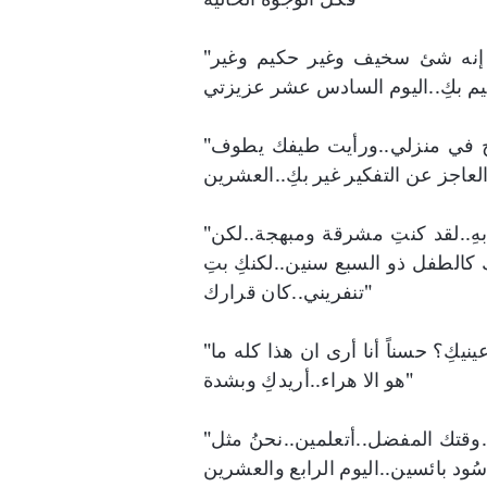
"أليست إهانة لإلهة الحكمة أثينا ألا نقابل بعضنا البعض؟ إنه شئ سخيف وغير حكيم وغير
"أقسمتُ وجئتُ لكِ تائباً مستغفراً..لقد شممت عبقكِ يفوح في منزلي..ورأيت طيفك يطوف
"اليوم الثاني والعشرين..رأيتكُ في مقهانا، أول يوم رأيتكُ بهِ..لقد كنتِ مشرقة ومبهجة..لكن
الطفل ذو السبع سنين..لكنكِ بتِ
تنفريني..كان قرارك"
"هل أخبرتك أنه قد مضى ثلاثون يوماً لم أرى الشروق في عينيكِ؟ حسناً أنا أرى ان هذا كله ما
هو الا هراء..أريدكِ وبشدة"
"الحياة سوداء دونك تماماً كلون السماء الأن..منتصف الليل..وقتك المفضل..أتعلمين..نحنُ مثل