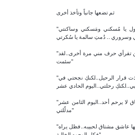
ثم تضعها جانباً وتأخذ أخرى
"اليوم الخامس عزيزتي، قرأتُ بيت شعر ذكرني بكِ يقول يا مُسكني ومَسكني وساكنتي
"اليوم التاسع عشر اللعين..أتتلقين رسائلي؟ حسناً أقسم لن تقرأي حرف مني مرة أخرى..لقد
سئمت"
"لا أعلم ماذا نحن..أصدقاء؟ أم أكثر..أتعلمين..كنت قد اتخذت قرار الرحيل..لكنكِ نجحتي في
"إن كنت تريدين الحب..فتذكري هناك وحش يسمى الإشتياق لا يرحم أحد..اليوم الثامن عشر
مدلّلتي"
"اليوم السابع..حسناً أظن أن نظرية الأربعون شبيه قد اختلقها عاشق مشتاق لحبيبه..فظل يراه
فكل الوجوه الخالية"