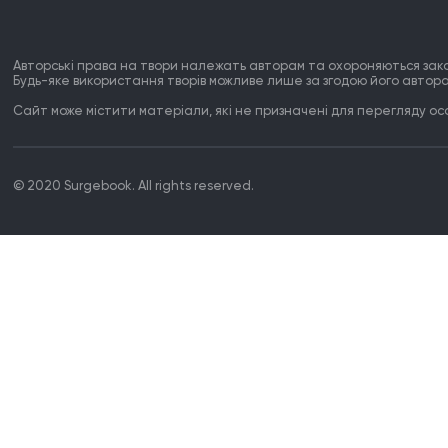
Авторські права на твори належать авторам та охороняються зак
Будь-яке використання творів можливе лише за згодою його автора
Сайт може містити матеріали, які не призначені для перегляду особ
© 2020 Surgebook. All rights reserved.