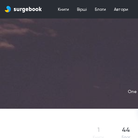
Книги
Вірші
Блоги
Автори
One 
1
44
Книги
Блог