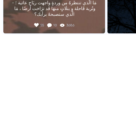
-مَا الّذي تنتظرهُ من وردةٍ واجهت ريَاح عاتية ؛ 
وتُربة قَاحلة و بتلَاتٍ منهَا قَد ترَاخت أرضًا ، مَا 
الّذي ستصبحهُ برأيك؟
55
10
3686