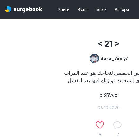
Книги
Вірші
Блоги
Автори
< 21 >
Sara_ Army7
ياس الحقيقي لنجاحك هو عدد المرات
الذي إستعدت توازنك فيها بعد الفشل 
🌷SYA🌷
06.10.2020
9
2