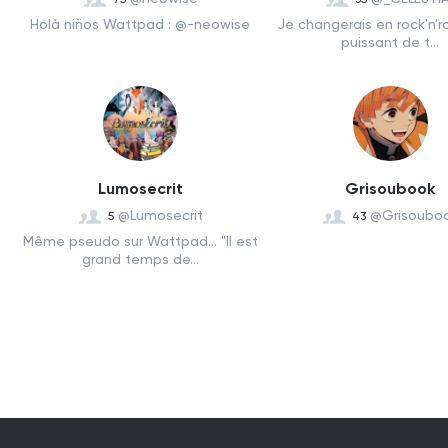
Holà niños Wattpad : @-neowise
Je changerais en rock'n'rol
puissant de t...
Lumosecrit
Grisoubook
@Lumosecrit
@Grisoubo
5
43
Même pseudo sur Wattpad... "Il est
grand temps de...