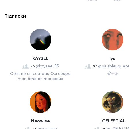
Підписки
KAYSEE
lys
@kaysee_55
@plusbleuquet
76
97
Comme un couteau Qui coupe
🥀✨⚜️
mon âme en morceaux
Neowise
_CELESTIAL
@neowise
@_CELESTIA
75
35