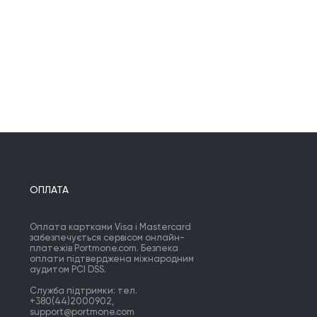
ОПЛАТА
Оплата картками Visa і Mastercard
забезпечується сервісом онлайн-
платежів Portmone.com. Безпека
оплати підтверджена міжнародним
аудитом PCI DSS.
Служба підтримки: тел.
+380(44)2000902,
support@portmone.com