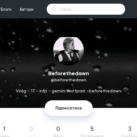
Блоги
Автори
Beforethedawn
@beforethedawn
Virág - 17 - infp - gemini wattpad: -beforethedawn
Підписатися
1
0
0
5
3
Книги
Блог
Вірші
Підпиcників
Підписк