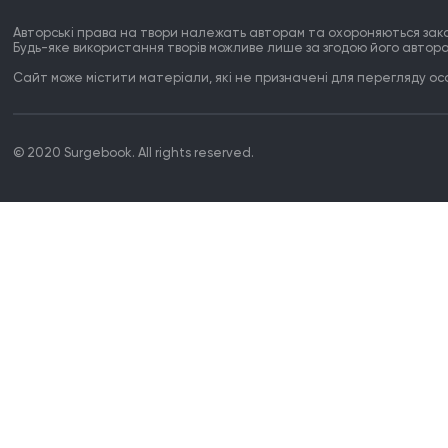
Авторські права на твори належать авторам та охороняються зак
Будь-яке використання творів можливе лише за згодою його автора
Сайт може містити матеріали, які не призначені для перегляду особ
© 2020 Surgebook. All rights reserved.