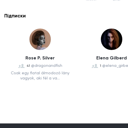
Підписки
Rose P. Silver
Elena Gilberd
@dragonandfish
@elena_girbe
41
1
Csak egy fiatal álmodozó lány
vagyok, aki fél a va...