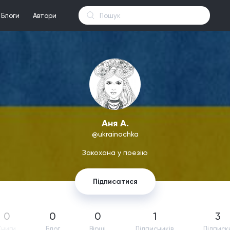
Блоги
Автори
Аня А.
@ukrainochka
Закохана у поезію
Підписатися
0
0
0
1
3
Книги
Блог
Вірші
Підпиcників
Підписк