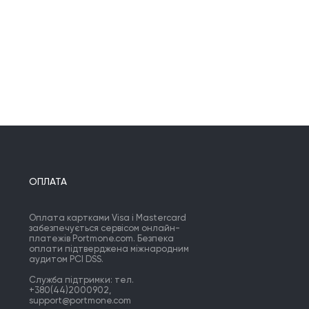
ОПЛАТА
Оплата картками Visa і Mastercard
забезпечується сервісом онлайн-
платежів Portmone.com. Безпека
оплати підтверджена міжнародним
аудитом PCI DSS.
Служба підтримки: тел.
+380(44)2000902,
support@portmone.com