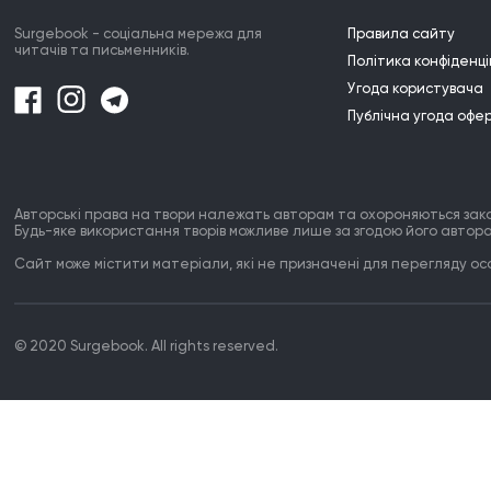
Surgebook - соціальна мережа для
Правила сайту
читачів та письменників.
Політика конфіденці
Угода користувача
Публічна угода офе
Авторські права на твори належать авторам та охороняються зак
Будь-яке використання творів можливе лише за згодою його автора
Сайт може містити матеріали, які не призначені для перегляду особ
© 2020 Surgebook. All rights reserved.