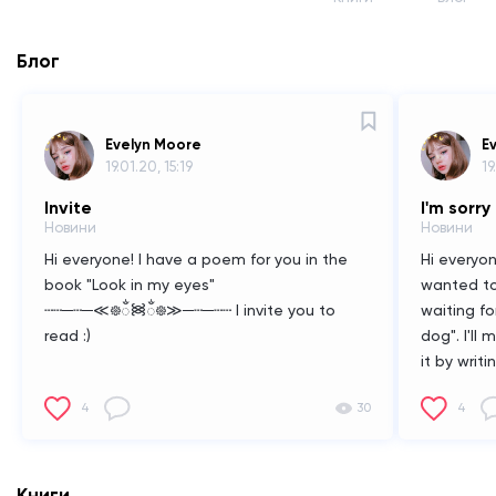
Блог
Evelyn Moore
E
19.01.20, 15:19
19
Invite
I'm sorry
Новини
Новини
Hi everyone!
I have a poem for you in the
Hi everyon
book
"Look in my eyes"
wanted to
┄┄─┄─≪᪥ᬁ᯼ᬁ᪥≫─┄─┄┄
I invite you to
waiting f
read :)
dog".
I'll
it by writ
4
30
4
Книги