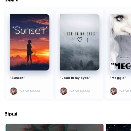
"Sunset"
"Look in my eyes"
"Meggie"
Evelyn Moore
Evelyn Moore
Evelyn
Вірші