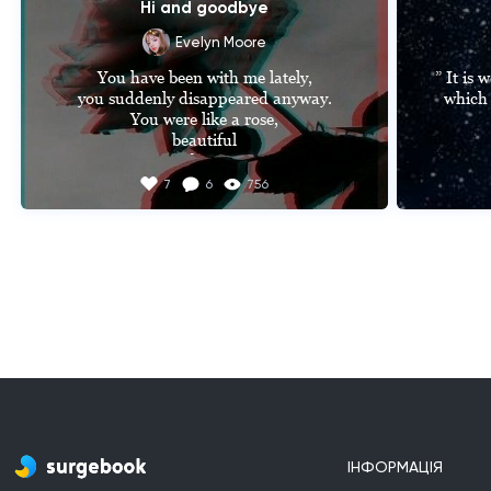
Hi and goodbye
Evelyn Moore
You have been with me lately,

” It is 
you suddenly disappeared anyway.

which 
You were like a rose,

beautiful

but 

prick me.

7
6
756
Just like a rose with it's spines.

I greeted you and now I said goodbye

forever

♡
ІНФОРМАЦІЯ