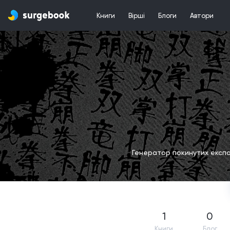
Книги
Вірші
Блоги
Автори
Генератор покинутих експо
1
0
Книги
Блог