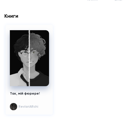
Книги
Так, мій фюрере!
RevIariARchi