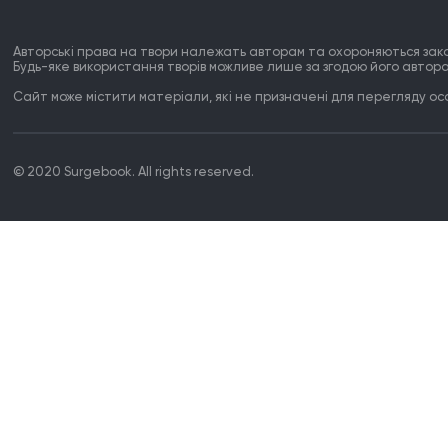
Авторські права на твори належать авторам та охороняються зак
Будь-яке використання творів можливе лише за згодою його автора
Сайт може містити матеріали, які не призначені для перегляду особ
© 2020 Surgebook. All rights reserved.