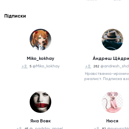
Підписки
Miko_kokhay
А́ндреш Ще́др
@Miko_kokhay
@andresh_shc
5
282
Нравственно-иронич
реалист. Подписка вз
Яна Вовк
Нюся
@_padshiy_angel_
@pypysich
65
92