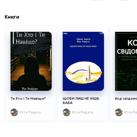
Книги
Ти Хто і Ти Навіщо?
ЩОБИ ЛИШ НЕ ІНША
Код свідомо
БАБА
Юта Радуга
Юта Радуга
Юта Ра