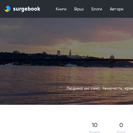
Книги
Вірші
Блоги
Автори
Людина уні секс, творчість, крей
10
0
Книги
Блог