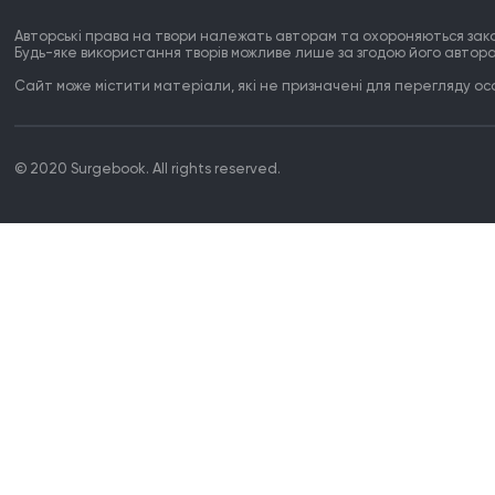
Авторські права на твори належать авторам та охороняються зак
Будь-яке використання творів можливе лише за згодою його автора
Сайт може містити матеріали, які не призначені для перегляду особ
© 2020 Surgebook. All rights reserved.