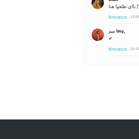
يااي طلعوا هنا
Відповісти
23.08
ميم Iiny_
✔
Відповісти
26.10