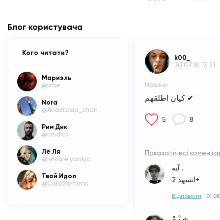
Блог користувача
Кого читати?
k00_
30.07.18, 13:21
Мариэль
Новини
@lirbe
كيان اطلقهم ✔
Nora
@Anastasia_chan
5
8
Рим Дик
@rimdick
Лё Ля
Показати всі коментар
@lelyalelyaolya
آيه .
Твой Идол
انشهد 2+
@ColdSiemens
Відповісти
01.08
شـِيْـمْ