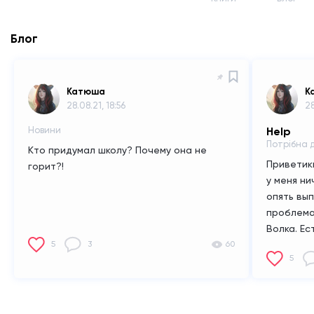
Блог
Катюша
К
28.08.21, 18:56
28
Новини
Help
Потрібна 
Кто придумал школу? Почему она не
Приветик
горит?!
у меня нич
опять вып
проблема
Волка.
Ес
5
3
60
- Ник;
- Д
5
Грей;
Всё.
пожалуйст