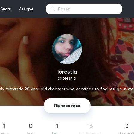
Блоги
Автори
lorestla
@lorestla
ly romantic 20 year old dreamer who escapes to find refuge in w
Підписатися
1
0
1
16
3
Книги
Блог
Вірші
Підпиcників
Підписк