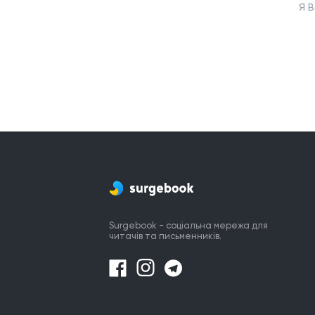
Я В
Surgebook - соціальна мережа для
читачів та письменників.