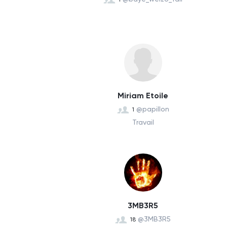
Miriam Etoile
@papillon
1
Travail
3MB3R5
@3MB3R5
18