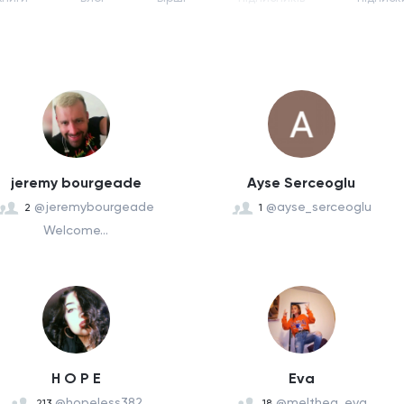
jeremy bourgeade
Ayse Serceoglu
@jeremybourgeade
@ayse_serceoglu
2
1
Welcome...
H O P E
Eva
@hopeless382
@melthea_eva
213
18