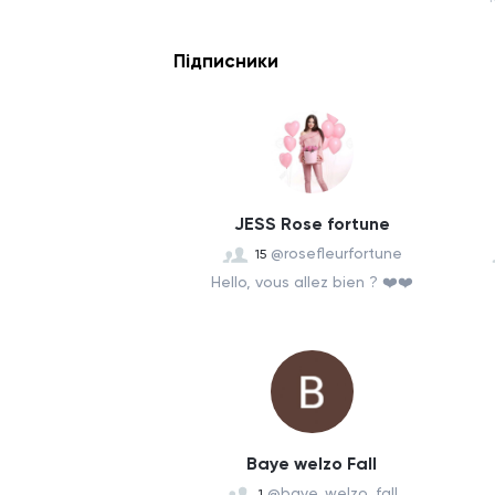
Підписники
JESS Rose fortune
@rosefleurfortune
15
Hello, vous allez bien ? ❤️❤️
Baye welzo Fall
@baye_welzo_fall
1