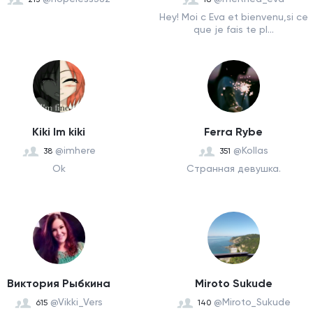
Hey! Moi c Eva et bienvenu,si ce
que je fais te pl...
Kiki Im kiki
Ferra Rybe
@imhere
@Kollas
38
351
Ok
Странная девушка.
Виктория Рыбкина
Miroto Sukude
@Vikki_Vers
@Miroto_Sukude
615
140