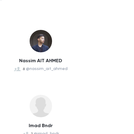
Nassim AIT AHMED
@nassim_ait_ahmed
6
Imad Bndr
@imad_bndr
1