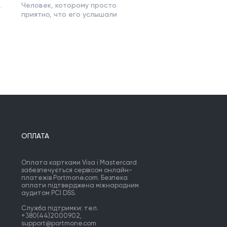
,
Человек, которому просто
приятно, что его услышали
ОПЛАТА
Оплата картками Visa і Mastercard
забезпечується сервісом онлайн-
платежів Portmone.com. Безпека
оплати підтверджена міжнародним
аудитом PCI DSS.
Служба підтримки: тел.
+380(44)2000902,
support@portmone.com