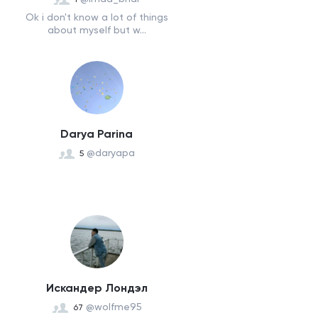
Ok i don't know a lot of things
about myself but w...
Darya Parina
@daryapa
5
Искандер Лондэл
@wolfme95
67