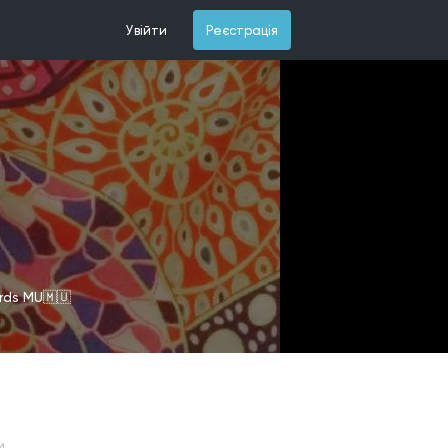
Увійти
Реєстрація
ords MU🇲🇺
и