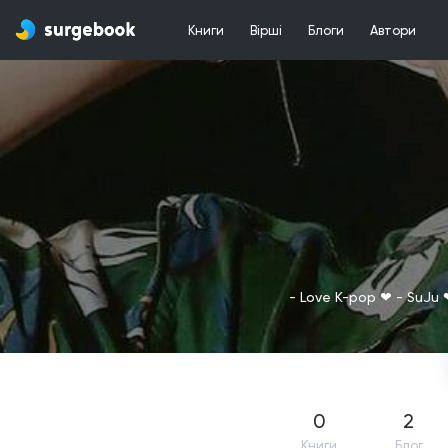
Книги
Вірші
Блоги
Автори
- Love K-pop ❤ - SuJu ❤
0
2
Книги
Блог