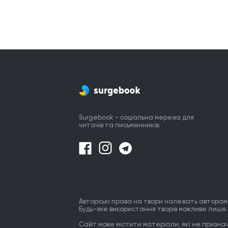
Surgebook - соціальна мережа для
читачів та письменників.
Авторські права на твори належать авторам
Будь-яке використання творів можливе лише 
Сайт може містити матеріали, які не призначе