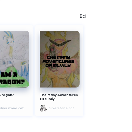
Всі
Dragon?
The Many Adventures
Of Silvily
ilverstone cat
Silverstone cat