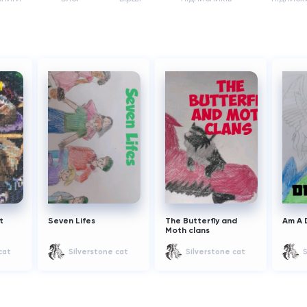
t
Seven Lifes
The Butterfly and
Am A 
Moth clans
cat
Silverstone cat
Silverstone cat
S