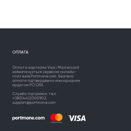
ОПЛАТА
Оплата картками Visa і Mastercard
забезпечується сервісом онлайн-
платежів Portmone.com. Безпека
оплати підтверджена міжнародним
аудитом PCI DSS.
Служба підтримки: тел.
+380(44)2000902,
support@portmone.com