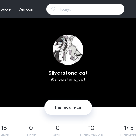
Блоги
Автори
Silverstone cat
@silverstone_cat
Підписатися
16
0
0
10
145
Книги
Блог
Вірші
Підпиcників
Підписк