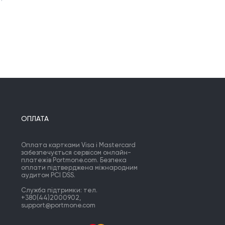
ОПЛАТА
Оплата картками Visa і Mastercard
забезпечується сервісом онлайн-
платежів Portmone.com. Безпека
оплати підтверджена міжнародним
аудитом PCI DSS.
Служба підтримки: тел.
+380(44)2000902,
support@portmone.com