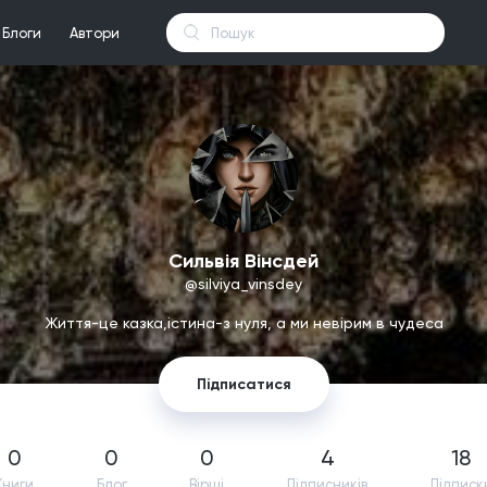
Блоги
Автори
Сильвія Вінсдей
@silviya_vinsdey
Життя-це казка,істина-з нуля, а ми невірим в чудеса
Підписатися
0
0
0
4
18
Книги
Блог
Вірші
Підпиcників
Підписк