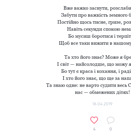
Вже важко заснути, розслаби
Забути про важкість земного бу
Постійно щось тисне, гризе, роз
Навіть секунди спокою немає
Бо мусиш боротися і терпіти
Щоб все таки вижити в нашому с
 Та хто його знає? Може я брешу? 

І світ — найсолодше, що можу я 
Бо тут є краса і кохання, і радіс
І хто його знає, що ще за напа
Та знаю одне: не варто судити весь С
нас — обмежених дітях!
16.04.2019
4
0