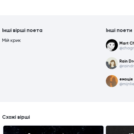
Інші вірші поета
Інші поети
Мій крик
Mart C
@chagr
Rain Dr
@raindr
емоція
@mijnli
Схожі вірші