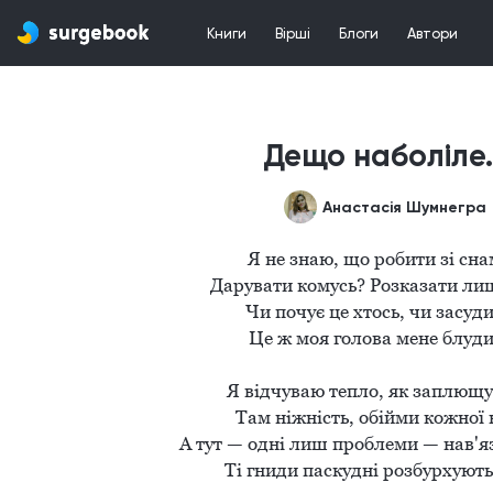
Книги
Вірші
Блоги
Автори
Дещо наболіле..
Анастасія Шумнегра
Я не знаю, що робити зі снам
Дарувати комусь? Розказати лиш
Чи почує це хтось, чи засудит
Це ж моя голова мене блудит
 Я відчуваю тепло, як заплющую очі. 

Там ніжність, обійми кожної но
А тут — одні лиш проблеми — нав'язл
Ті гниди паскудні розбурхують 