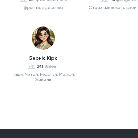
@purr моя девочка
Страх извлекать свои 
Берніс Кірк
@Berni
298
Пиши. Читай. Редагуй. Малюй.
Живи ❤️