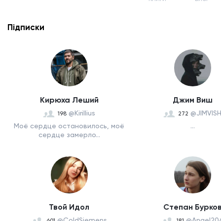
Підписки
Кирюха Леший
Джим Виш
@Kirillius
@JIMVIS
198
272
Моё сердце остановилось, моё
...
сердце замерло...
Твой Идол
Степан Бурко
@ColdSiemens
@Angel20
601
181