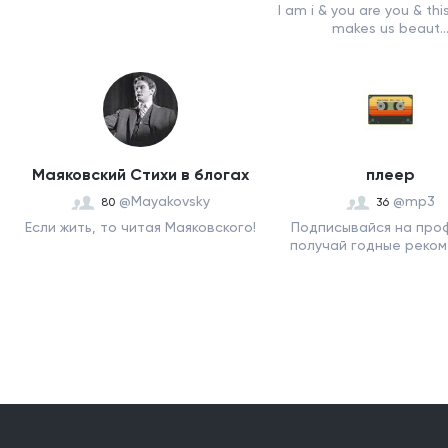
I am i & you are you & thi
makes us beaut..
Маяковский Стихи в блогах
плеер
@Mayakovsky
@mp3
80
36
Если жить, то читая Маяковского!
Подписывайся на про
получай годные рекоме