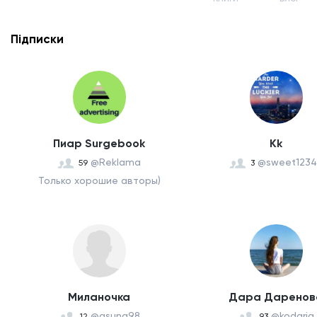
Підписки
Пиар Surgebook
Kk
@Reklama
@sweet1234
59
3
Только хорошие авторы)
Миланочка
Дара Даренов
@asuna98
@kodaria
12
93