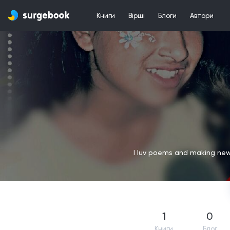
Книги
Вірші
Блоги
Автори
I luv poems and making new f
1
0
Книги
Блог