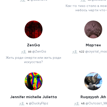
Как-то тихо стало в мое
небось черти что-т
ZenGa
Мартен
@ZenGa
@crystal_ma
66
422
Жить ради смерти или жить ради
искусства?
Jennifer michelle Julietta
Ruqayyah Jkh
@DuckyFlipz
@Outcast_Wr
4
48