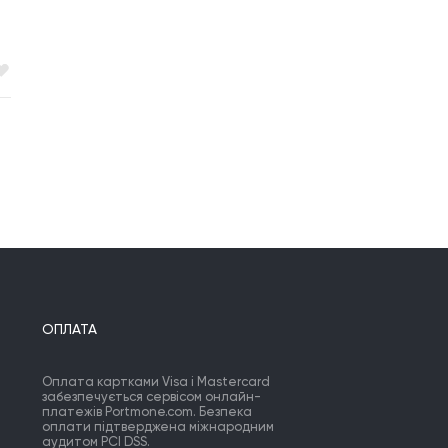
ОПЛАТА
Оплата картками Visa і Mastercard
забезпечується сервісом онлайн-
платежів Portmone.com. Безпека
оплати підтверджена міжнародним
аудитом PCI DSS.