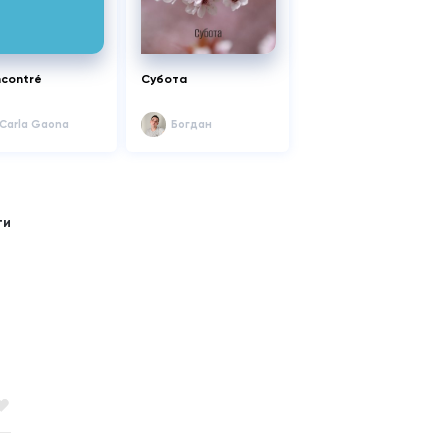
ncontré
Субота
Carla Gaona
Богдан
ти