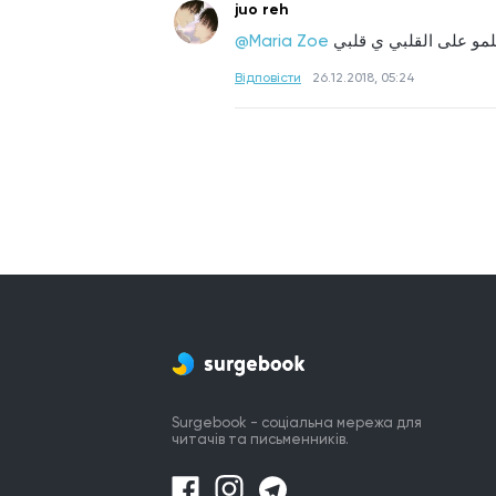
juo reh
@Maria Zoe
مو على القلبي ي قلبي
Відповісти
26.12.2018, 05:24
Surgebook - соціальна мережа для
читачів та письменників.