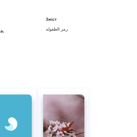
Зміст
رمز الطفوله
eh
8