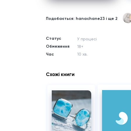
Подобається: hanachane23 і ще 2
Статус
У процесі
Обмеження
18+
Час
10 хв.
Схожі книги