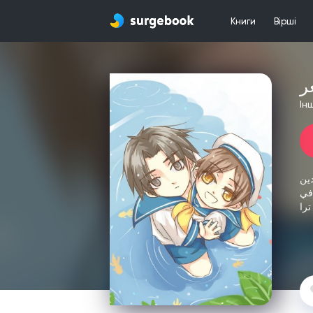
Книги
Вірші
ر
Ін
ين
في
را