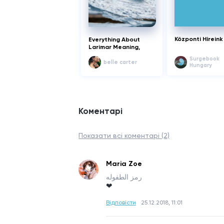
Központi Híreink
Everything About
Larimar Meaning,
Cost, and Healing
Surgebook
Properties
belle carter
Hungary
Коментарі
Показати всі коментарі (2)
Maria Zoe
رمز الطفوله
❤
Відповісти
25.12.2018, 11:01