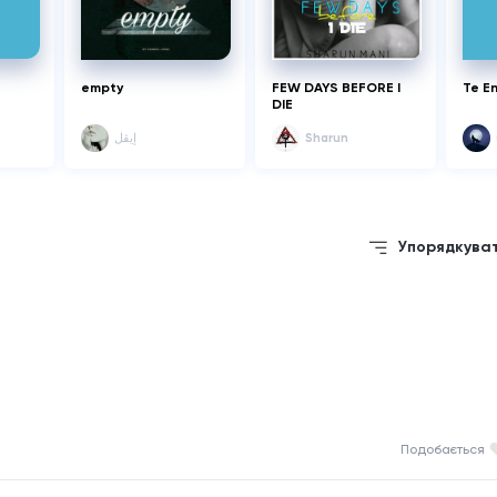
empty
FEW DAYS BEFORE I
Te E
DIE
إيڤل
Sharun
Упорядкува
Подобається