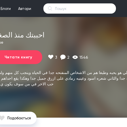
Блоги
Автори
احببتك منذ الصغ
ше
Читати книгу
3
2
1546
ي هو يحبه وطبعا هم من
الاشخاص المنفتحه جدا في الحياه وينجب
كل منهم ولد
 جدا
والثاني شعره اسود وعينيه رمادي على ازرق جميل جدا
وهكذا يقع
احداهم 
حب الاخر في من سوف يكون ي ت
Подобається