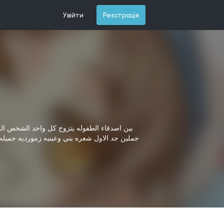
Увійти
Реєстрація
بين اصدقاء الطفوله يتزوج كل واحد
الشخص الل
جملين جد
الاول شعره بني وعينيه زمورديه جميله