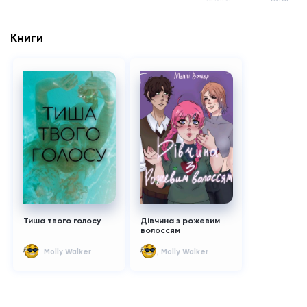
Книги
Тиша твого голосу
Дівчина з рожевим
волоссям
Molly Walker
Molly Walker