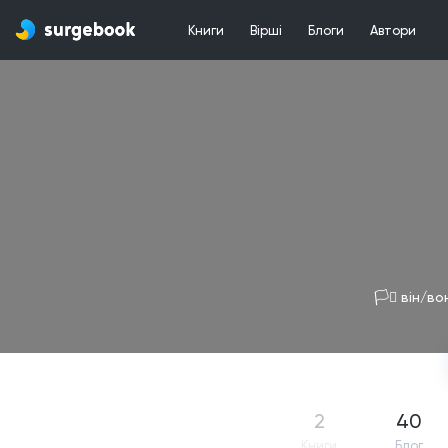
Книги
Вірші
Блоги
Автори
🏳️‍⚧️ він/в
2
40
Книги
Блог