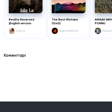
Reality Reversed
The Best Mistake
AMAAK INK
|English version
(GxG)
PONNU
Lila La
NightfallSirën
Meison
Коментарі